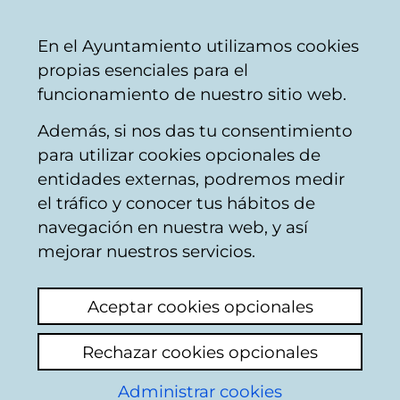
Mairie
Partager
Con
Français
En el Ayuntamiento utilizamos cookies
de
propias esenciales para el
Vitoria-
funcionamiento de nuestro sitio web.
Gasteiz
Además, si nos das tu consentimiento
para utilizar cookies opcionales de
Apoyo a personas en
entidades externas, podremos medir
el tráfico y conocer tus hábitos de
situación de soledad -
navegación en nuestra web, y así
Compañía y apoyos
mejorar nuestros servicios.
para estar mejor
Aceptar cookies opcionales
Rechazar cookies opcionales
Administrar cookies