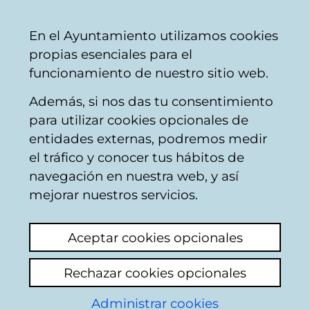
Mairie
Partager
Con
Français
En el Ayuntamiento utilizamos cookies
de
propias esenciales para el
Vitoria-
funcionamiento de nuestro sitio web.
Gasteiz
Además, si nos das tu consentimiento
para utilizar cookies opcionales de
Plan Estratégico
entidades externas, podremos medir
el tráfico y conocer tus hábitos de
Municipal De
navegación en nuestra web, y así
Seguridad Vial -
mejorar nuestros servicios.
Peatones
Aceptar cookies opcionales
Rechazar cookies opcionales
Reglamento General de
Circulación
Administrar cookies