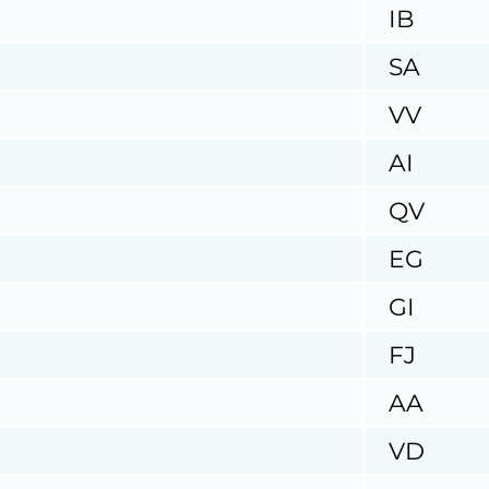
IB
SA
VV
AI
QV
EG
GI
FJ
AA
VD