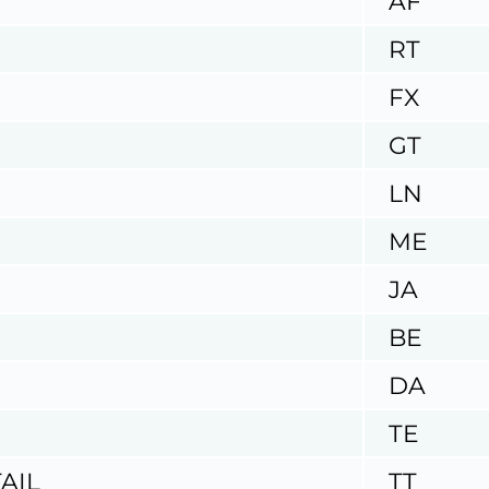
AF
RT
FX
GT
LN
ME
JA
BE
DA
TE
AIL
TT