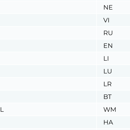
NE
VI
RU
EN
LI
LU
LR
BT
L
WM
HA