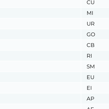
CU
MI
UR
GO
CB
RI
SM
EU
EI
AP