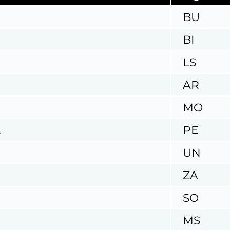
BU
BI
LS
AR
MO
A
PE
UN
ZA
SO
MS