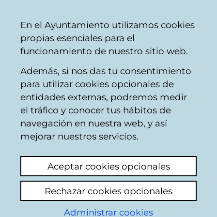
Mairie
Partager
Con
Français
En el Ayuntamiento utilizamos cookies
de
propias esenciales para el
Vitoria-
funcionamiento de nuestro sitio web.
Gasteiz
Además, si nos das tu consentimiento
para utilizar cookies opcionales de
Arkauti / Arcaute -
entidades externas, podremos medir
el tráfico y conocer tus hábitos de
Entidad local menor
navegación en nuestra web, y así
mejorar nuestros servicios.
Está situado al este del municipio de Vitoria,
en la orilla derecha del río de su nombre,
Aceptar cookies opcionales
afluente del Zadorra.
Rechazar cookies opcionales
Forma parte de la Zona Rural Este de los
concejos de Vitoria-Gasteiz
.
Administrar cookies