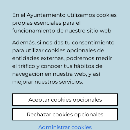
Mairie
Partager
Con
Français
En el Ayuntamiento utilizamos cookies
de
propias esenciales para el
Vitoria-
funcionamiento de nuestro sitio web.
Gasteiz
Además, si nos das tu consentimiento
para utilizar cookies opcionales de
Medición de la
entidades externas, podremos medir
el tráfico y conocer tus hábitos de
inversión
navegación en nuestra web, y así
presupuestaria en la
mejorar nuestros servicios.
infancia del
Aceptar cookies opcionales
Ayuntamiento de
Rechazar cookies opcionales
Vitoria Gasteiz en el
Administrar cookies