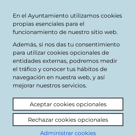
Mairie
Partager
Con
Français
En el Ayuntamiento utilizamos cookies
de
propias esenciales para el
Vitoria-
funcionamiento de nuestro sitio web.
Gasteiz
Además, si nos das tu consentimiento
para utilizar cookies opcionales de
Palais des
entidades externas, podremos medir
Congrès
el tráfico y conocer tus hábitos de
navegación en nuestra web, y así
Europa
mejorar nuestros servicios.
Aceptar cookies opcionales
Salle Micaela Portilla -
Rechazar cookies opcionales
Palais des Congrès
Administrar cookies