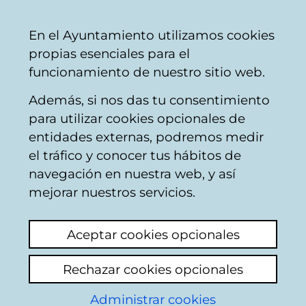
Mairie
Partager
Con
Français
En el Ayuntamiento utilizamos cookies
de
propias esenciales para el
Vitoria-
funcionamiento de nuestro sitio web.
Gasteiz
Además, si nos das tu consentimiento
Servicio de Prevención y Extinción
para utilizar cookies opcionales de
de Incendios y Salvamento
entidades externas, podremos medir
el tráfico y conocer tus hábitos de
navegación en nuestra web, y así
Subescala Operativa
mejorar nuestros servicios.
Teléfono
:
945 161 161
(Ext. 6800)
Aceptar cookies opcionales
Correo Electrónico:
bomberos@vitoria-
Rechazar cookies opcionales
gasteiz.org
Administrar cookies