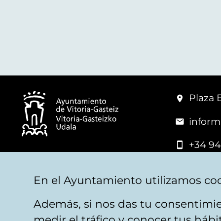
Plaza 
inform
+34 94
© Mairie de Vitoria-Gasteiz
En el Ayuntamiento utilizamos coo
Además, si nos das tu consentimie
Mentions légales
Confidentialité
Politica d
medir el tráfico y conocer tus háb