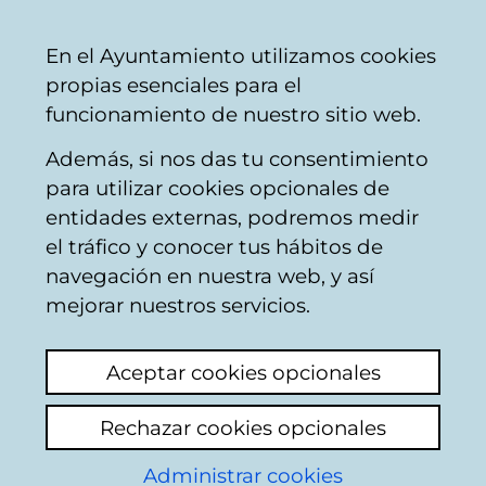
Mairie
Partager
Con
Français
En el Ayuntamiento utilizamos cookies
de
propias esenciales para el
Vitoria-
funcionamiento de nuestro sitio web.
Gasteiz
Además, si nos das tu consentimiento
para utilizar cookies opcionales de
Estudio faunístico de
entidades externas, podremos medir
el tráfico y conocer tus hábitos de
los vertebrados de los
navegación en nuestra web, y así
Montes de Vitoria
mejorar nuestros servicios.
[Estudio técnico]
Aceptar cookies opcionales
Rechazar cookies opcionales
Administrar cookies