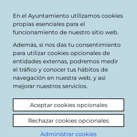
Mairie
Partager
Con
Français
En el Ayuntamiento utilizamos cookies
de
propias esenciales para el
Vitoria-
funcionamiento de nuestro sitio web.
Gasteiz
Además, si nos das tu consentimiento
para utilizar cookies opcionales de
entidades externas, podremos medir
el tráfico y conocer tus hábitos de
navegación en nuestra web, y así
El
Proyecto POLIS
es un proyecto dentro del
mejorar nuestros servicios.
Programa "Intelligent Energy-Europe (IEE)"
de la Comisión Europea con el objeto de
desarrollar acciones de ahorro energético y
Aceptar cookies opcionales
uso de energías renovables.
Rechazar cookies opcionales
Visite la web del Proyecto POLIS en:
Administrar cookies
www.polis-solar.eu