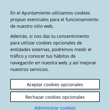
Mairie
Partager
Con
Français
En el Ayuntamiento utilizamos cookies
de
propias esenciales para el funcionamiento
Vitoria-
Office du Tourisme
Convention Bureau
de nuestro sitio web.
Gasteiz
Además, si nos das tu consentimiento
para utilizar cookies opcionales de
Vitoria-Gasteiz en 1, 2
entidades externas, podremos medir el
tráfico y conocer tus hábitos de
ou 3 jours – Jour 1: Le
navegación en nuestra web, y así mejorar
quartier médiéval et
nuestros servicios.
l'Ensanche – Tourime à
Aceptar cookies opcionales
Vitoria-Gasteiz
Rechazar cookies opcionales
Ongi etorri !
Nous vous souhaitons la bienvenue
Administrar cookies
dans la capitale du Pays basque, où vous pourrez