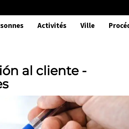
rsonnes
Activités
Ville
Procé
n al cliente -
es