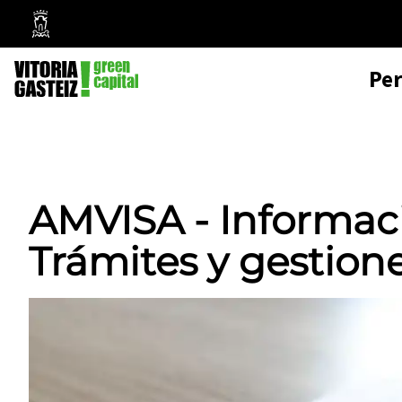
Mairie
de
Pe
Vitoria-
Gasteiz
AMVISA - Informació
Trámites y gestion