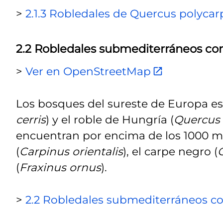
>
2.1.3 Robledales de Quercus polycarp
2.2 Robledales submediterráneos con
>
Ver en OpenStreetMap
Los bosques del sureste de Europa es
cerris
) y el roble de Hungría (
Quercus 
encuentran por encima de los 1000 m
(
Carpinus orientalis
), el carpe negro (
O
(
Fraxinus ornus
).
>
2.2 Robledales submediterráneos co