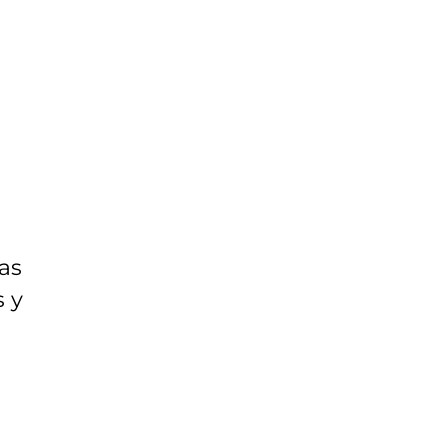
as
 y