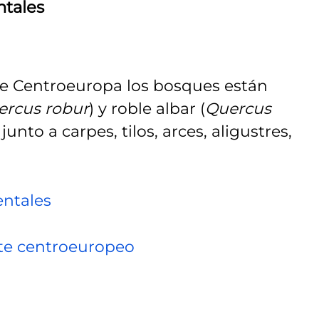
ntales
 de Centroeuropa los bosques están
ercus robur
) y roble albar (
Quercus
nto a carpes, tilos, arces, aligustres,
entales
este centroeuropeo