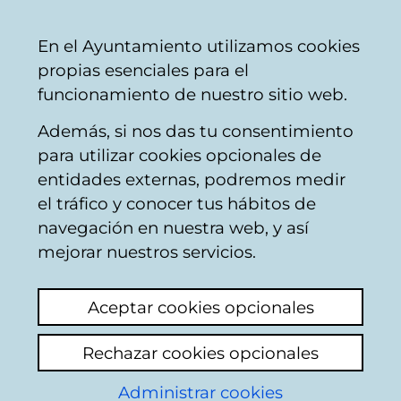
Mairie
Partager
Con
Français
En el Ayuntamiento utilizamos cookies
de
propias esenciales para el
Vitoria-
funcionamiento de nuestro sitio web.
Gasteiz
Además, si nos das tu consentimiento
para utilizar cookies opcionales de
Ordenanza de
entidades externas, podremos medir
el tráfico y conocer tus hábitos de
Modificación de Varias
navegación en nuestra web, y así
Ordenanzas para su
mejorar nuestros servicios.
Adaptación a la Ley
Aceptar cookies opcionales
17/2009, de 23 de
Rechazar cookies opcionales
Noviembre, sobre
Administrar cookies