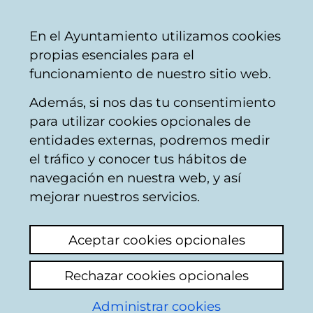
Mairie
Partager
Con
Français
En el Ayuntamiento utilizamos cookies
de
propias esenciales para el
Vitoria-
funcionamiento de nuestro sitio web.
Gasteiz
Además, si nos das tu consentimiento
para utilizar cookies opcionales de
Plan General de
entidades externas, podremos medir
el tráfico y conocer tus hábitos de
Ordenación Urbana.
navegación en nuestra web, y así
Planeamiento de
mejorar nuestros servicios.
desarrollo
Aceptar cookies opcionales
Rechazar cookies opcionales
2ª modificación puntual del
Plan Especial de
Administrar cookies