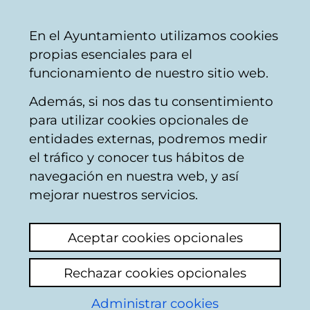
Mairie
Partager
Con
Français
En el Ayuntamiento utilizamos cookies
de
propias esenciales para el
Vitoria-
funcionamiento de nuestro sitio web.
Gasteiz
Además, si nos das tu consentimiento
para utilizar cookies opcionales de
Convenios
entidades externas, podremos medir
el tráfico y conocer tus hábitos de
urbanísticos del
navegación en nuestra web, y así
Ayuntamiento de
mejorar nuestros servicios.
Vitoria-Gasteiz
Aceptar cookies opcionales
Última actualización: 27 de agosto de 2025
Rechazar cookies opcionales
Año 2025
Administrar cookies