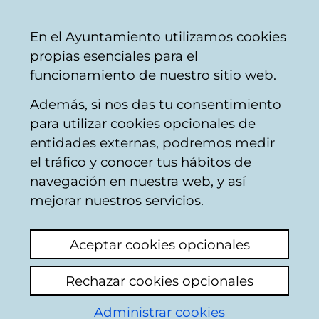
Mairie
Partager
Con
Français
En el Ayuntamiento utilizamos cookies
de
propias esenciales para el
Vitoria-
funcionamiento de nuestro sitio web.
Gasteiz
Además, si nos das tu consentimiento
para utilizar cookies opcionales de
Sección gráfica
entidades externas, podremos medir
el tráfico y conocer tus hábitos de
navegación en nuestra web, y así
mejorar nuestros servicios.
Aceptar cookies opcionales
Contiene la documentación gráfica
Rechazar cookies opcionales
(fotografía, planos, dibujos, carteles,
calendarios, tarjetas postales, etc.)
Administrar cookies