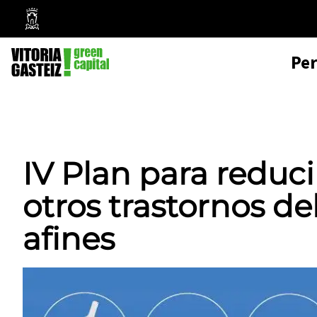
Mairie
de
Pe
Vitoria-
Gasteiz
IV Plan para reduci
otros trastornos d
afines