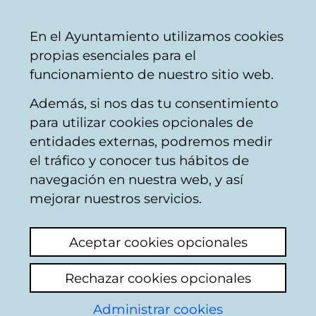
Mairie
Partager
Con
Français
En el Ayuntamiento utilizamos cookies
de
propias esenciales para el
Vitoria-
funcionamiento de nuestro sitio web.
Gasteiz
Además, si nos das tu consentimiento
para utilizar cookies opcionales de
GILSA - Solicitud de
entidades externas, podremos medir
el tráfico y conocer tus hábitos de
parcelas
navegación en nuestra web, y así
mejorar nuestros servicios.
Requisitos para la
Aceptar cookies opcionales
presentación de solicitudes
Rechazar cookies opcionales
Hoja informativa solicitud suelo
Administrar cookies