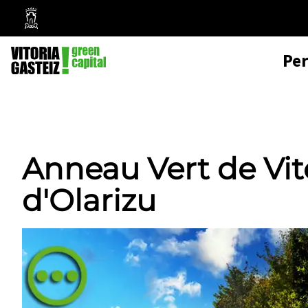
Mairie
de
Pe
Vitoria-
Gasteiz
Anneau Vert de Vito
d'Olarizu