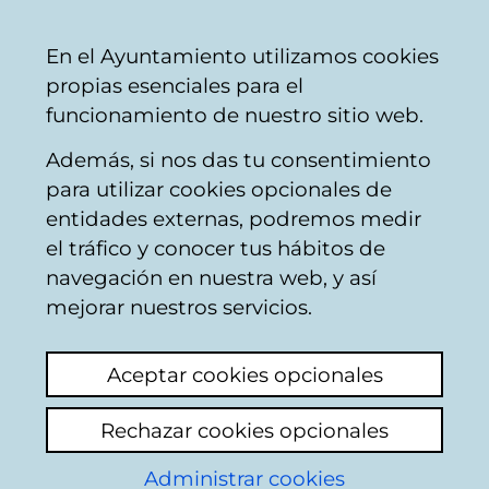
Mairie
Partager
Con
Français
En el Ayuntamiento utilizamos cookies
de
propias esenciales para el
Vitoria-
funcionamiento de nuestro sitio web.
Gasteiz
Además, si nos das tu consentimiento
para utilizar cookies opcionales de
Comercio y hostelería
entidades externas, podremos medir
el tráfico y conocer tus hábitos de
- El valor del comercio
navegación en nuestra web, y así
local
mejorar nuestros servicios.
Aceptar cookies opcionales
Rechazar cookies opcionales
Administrar cookies