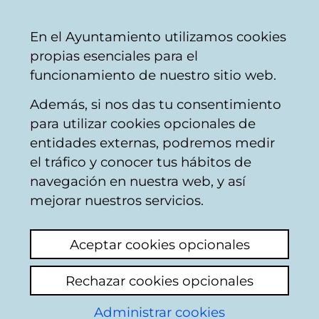
Mairie
Partager
Con
Français
En el Ayuntamiento utilizamos cookies
de
propias esenciales para el
Vitoria-
funcionamiento de nuestro sitio web.
Gasteiz
Además, si nos das tu consentimiento
para utilizar cookies opcionales de
Estación de
entidades externas, podremos medir
el tráfico y conocer tus hábitos de
Autobuses - Atención
navegación en nuestra web, y así
a personas viajeras
mejorar nuestros servicios.
con movilidad
Aceptar cookies opcionales
reducida o con
Rechazar cookies opcionales
discapacidad
Administrar cookies