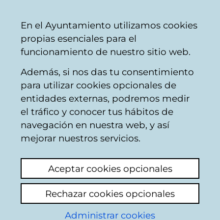
Mairie
Partager
Con
Français
En el Ayuntamiento utilizamos cookies
de
propias esenciales para el
Vitoria-
funcionamiento de nuestro sitio web.
Gasteiz
Además, si nos das tu consentimiento
para utilizar cookies opcionales de
Escuela Infantil
entidades externas, podremos medir
el tráfico y conocer tus hábitos de
Lourdes Lejarreta
navegación en nuestra web, y así
mejorar nuestros servicios.
Aceptar cookies opcionales
Rechazar cookies opcionales
Administrar cookies