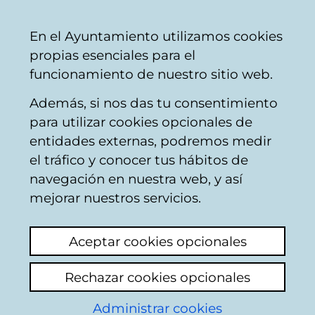
Mairie
Partager
Con
Français
En el Ayuntamiento utilizamos cookies
de
propias esenciales para el
Vitoria-
funcionamiento de nuestro sitio web.
Gasteiz
Además, si nos das tu consentimiento
para utilizar cookies opcionales de
Indicador del estado
entidades externas, podremos medir
el tráfico y conocer tus hábitos de
de conservación de la
navegación en nuestra web, y así
biodiversidad basado
mejorar nuestros servicios.
en aves en el
Aceptar cookies opcionales
municipio de Vitoria-
Rechazar cookies opcionales
Gasteiz, resultados del
Administrar cookies