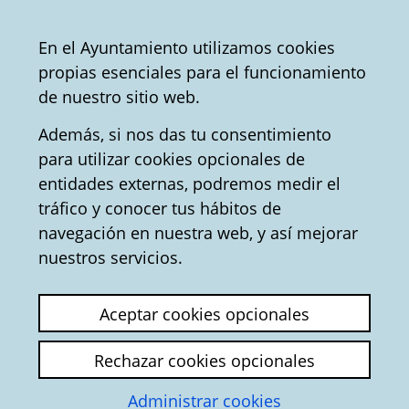
Mairie
Partager
Con
Français
En el Ayuntamiento utilizamos cookies
de
propias esenciales para el funcionamiento
Vitoria-
Office du Tourisme
Convention Bureau
de nuestro sitio web.
Gasteiz
Además, si nos das tu consentimiento
para utilizar cookies opcionales de
Los Arquillos - Tourisme
entidades externas, podremos medir el
tráfico y conocer tus hábitos de
à Vitoria-Gasteiz
navegación en nuestra web, y así mejorar
nuestros servicios.
Aceptar cookies opcionales
Rechazar cookies opcionales
Administrar cookies