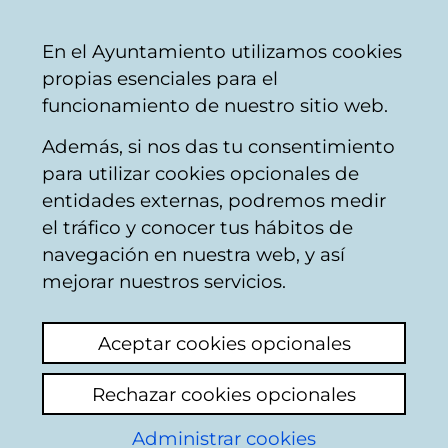
Mairie
Partager
Con
Français
En el Ayuntamiento utilizamos cookies
de
propias esenciales para el
Vitoria-
funcionamiento de nuestro sitio web.
Gasteiz
Además, si nos das tu consentimiento
para utilizar cookies opcionales de
Precios públicos para
entidades externas, podremos medir
el tráfico y conocer tus hábitos de
la utilización del
navegación en nuestra web, y así
parking subterráneo
mejorar nuestros servicios.
de la estación
Aceptar cookies opcionales
municipal de
Rechazar cookies opcionales
autobuses de Vitoria-
Administrar cookies