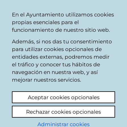
Mairie
Partager
Con
Français
En el Ayuntamiento utilizamos cookies
de
propias esenciales para el
Vitoria-
funcionamiento de nuestro sitio web.
Gasteiz
Además, si nos das tu consentimiento
para utilizar cookies opcionales de
Escuela Municipal de
entidades externas, podremos medir
el tráfico y conocer tus hábitos de
Música y Danza Luis
navegación en nuestra web, y así
Aramburu
mejorar nuestros servicios.
La Escuela Municipal de Música Luis
Aceptar cookies opcionales
Aramburu y la Academia Municipal de
Folklore Musiketxea
inician una nueva etapa
Rechazar cookies opcionales
conjunta tras su integración.
Administrar cookies