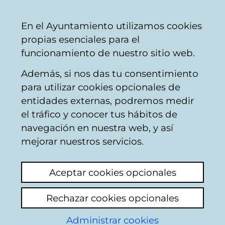
Mairie
Partager
Con
Français
En el Ayuntamiento utilizamos cookies
de
propias esenciales para el
Vitoria-
funcionamiento de nuestro sitio web.
Gasteiz
Además, si nos das tu consentimiento
para utilizar cookies opcionales de
Udan Gozatu! -
entidades externas, podremos medir
el tráfico y conocer tus hábitos de
Ludotecas de verano
navegación en nuestra web, y así
mejorar nuestros servicios.
Aceptar cookies opcionales
Rechazar cookies opcionales
Administrar cookies