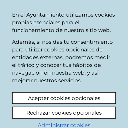
Mairie
Partager
Con
Français
En el Ayuntamiento utilizamos cookies
de
propias esenciales para el
Vitoria-
funcionamiento de nuestro sitio web.
Gasteiz
Además, si nos das tu consentimiento
para utilizar cookies opcionales de
Plan General de
entidades externas, podremos medir
el tráfico y conocer tus hábitos de
Ordenación Urbana.
navegación en nuestra web, y así
Planeamiento de
mejorar nuestros servicios.
desarrollo
Aceptar cookies opcionales
Rechazar cookies opcionales
6ª Modificación puntual del
Plan Especial de
Administrar cookies