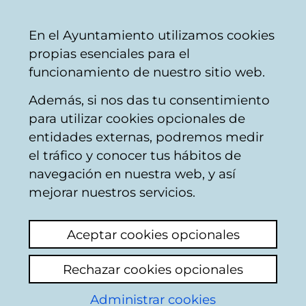
Mairie
Partager
Con
Français
En el Ayuntamiento utilizamos cookies
de
propias esenciales para el
Vitoria-
funcionamiento de nuestro sitio web.
Gasteiz
Además, si nos das tu consentimiento
para utilizar cookies opcionales de
Memoriaguneak -
entidades externas, podremos medir
el tráfico y conocer tus hábitos de
Prisión Provincial de
navegación en nuestra web, y así
Álava (calle La Paz)
mejorar nuestros servicios.
Aquí se levantaba la antigua Prisión
Aceptar cookies opcionales
Provincial de Álava, que estuvo en
funcionamiento hasta 1973. Durante la
Rechazar cookies opcionales
Guerra Civil y la dictadura franquista se
Administrar cookies
retuvo a personas de diferentes ideologías