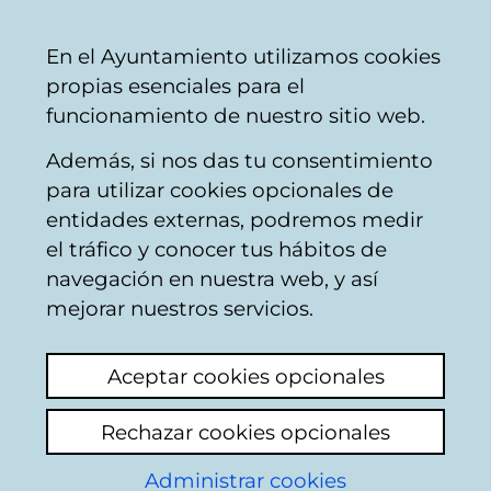
Mairie
Partager
Con
Français
En el Ayuntamiento utilizamos cookies
de
propias esenciales para el
Vitoria-
funcionamiento de nuestro sitio web.
Gasteiz
Además, si nos das tu consentimiento
para utilizar cookies opcionales de
Informations utiles -
entidades externas, podremos medir
el tráfico y conocer tus hábitos de
Tourisme à Vitoria-
navegación en nuestra web, y así
Gasteiz
mejorar nuestros servicios.
Aceptar cookies opcionales
Rechazar cookies opcionales
Administrar cookies