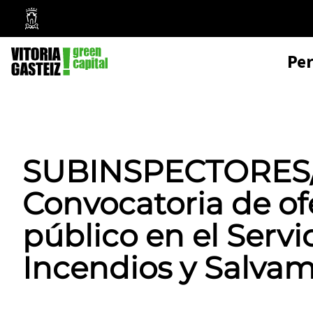
Mairie
de
Pe
Vitoria-
Gasteiz
SUBINSPECTORES/A
Convocatoria de o
público en el Serv
Incendios y Salva