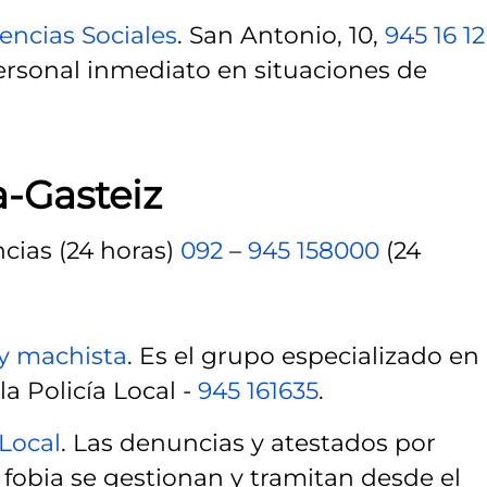
encias Sociales
. San Antonio, 10,
945 16 12
rsonal inmediato en situaciones de
a-Gasteiz
ncias (24 horas)
092
–
945 158000
(24
 y machista
. Es el grupo especializado en
a Policía Local -
945 161635
.
Local
. Las denuncias y atestados por
 fobia se gestionan y tramitan desde el