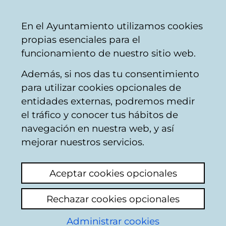
Mairie
Partager
Con
Français
En el Ayuntamiento utilizamos cookies
de
propias esenciales para el
Vitoria-
funcionamiento de nuestro sitio web.
Gasteiz
Además, si nos das tu consentimiento
para utilizar cookies opcionales de
ARTE Y CULTURA EN
entidades externas, podremos medir
el tráfico y conocer tus hábitos de
VITORIA DURANTE EL
navegación en nuestra web, y así
SIGLO XVI
mejorar nuestros servicios.
[Publicación municipal]
Aceptar cookies opcionales
Rechazar cookies opcionales
Administrar cookies