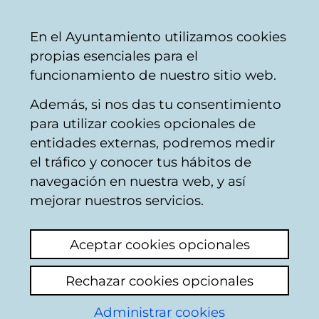
Mairie
Partager
Con
Français
En el Ayuntamiento utilizamos cookies
de
propias esenciales para el
Vitoria-
funcionamiento de nuestro sitio web.
Gasteiz
Además, si nos das tu consentimiento
para utilizar cookies opcionales de
LOS ORIGENES DEL
entidades externas, podremos medir
el tráfico y conocer tus hábitos de
CINE EN ÁLAVA Y SUS
navegación en nuestra web, y así
PIONEROS
mejorar nuestros servicios.
[Publicación municipal]
Aceptar cookies opcionales
Rechazar cookies opcionales
Administrar cookies