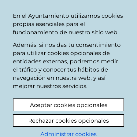
Mairie
Partager
Con
Français
En el Ayuntamiento utilizamos cookies
de
propias esenciales para el
Vitoria-
funcionamiento de nuestro sitio web.
Gasteiz
Además, si nos das tu consentimiento
para utilizar cookies opcionales de
VUELOS Y
entidades externas, podremos medir
el tráfico y conocer tus hábitos de
CELAJES.;ANTOLOGIA
navegación en nuestra web, y así
POETICA
mejorar nuestros servicios.
[Publicación municipal]
Aceptar cookies opcionales
Rechazar cookies opcionales
Administrar cookies