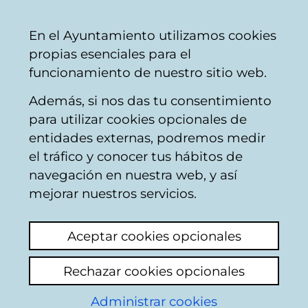
Mairie
Partager
Con
Français
En el Ayuntamiento utilizamos cookies
de
propias esenciales para el
Vitoria-
funcionamiento de nuestro sitio web.
Gasteiz
Además, si nos das tu consentimiento
para utilizar cookies opcionales de
61 TRANSPORTE Y
entidades externas, podremos medir
el tráfico y conocer tus hábitos de
VÍAS DE
navegación en nuestra web, y así
COMUNICACIÓN /
mejorar nuestros servicios.
GARRAIOA ETA
Aceptar cookies opcionales
KOMUNIKAZIO
Rechazar cookies opcionales
BIDEAK
Administrar cookies