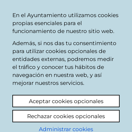
Mairie
Partager
Con
Français
En el Ayuntamiento utilizamos cookies
de
propias esenciales para el
Vitoria-
funcionamiento de nuestro sitio web.
Gasteiz
Además, si nos das tu consentimiento
para utilizar cookies opcionales de
26. QUE HACER
entidades externas, podremos medir
el tráfico y conocer tus hábitos de
SI...;Guía de
navegación en nuestra web, y así
Procedimientos a
mejorar nuestros servicios.
seguir ante
Aceptar cookies opcionales
determinadas
Rechazar cookies opcionales
situaciones.;ZER EGIN
Administrar cookies