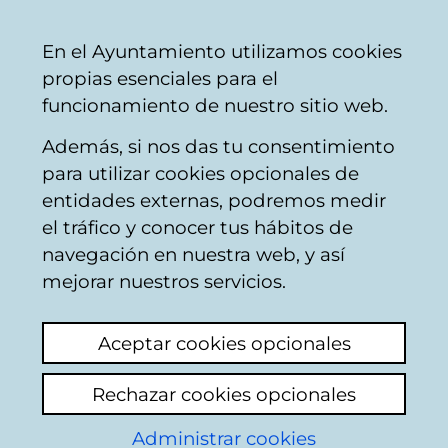
Mairie
Partager
Con
Français
En el Ayuntamiento utilizamos cookies
de
propias esenciales para el
Vitoria-
funcionamiento de nuestro sitio web.
Gasteiz
Además, si nos das tu consentimiento
Aviso:
Apertura y cierre de piscinas
para utilizar cookies opcionales de
cubiertas de julio a septiembre de
entidades externas, podremos medir
2026
.
el tráfico y conocer tus hábitos de
navegación en nuestra web, y así
mejorar nuestros servicios.
Piscina cubierta del
Aceptar cookies opcionales
Polideportivo de
Rechazar cookies opcionales
Abetxuko
Administrar cookies