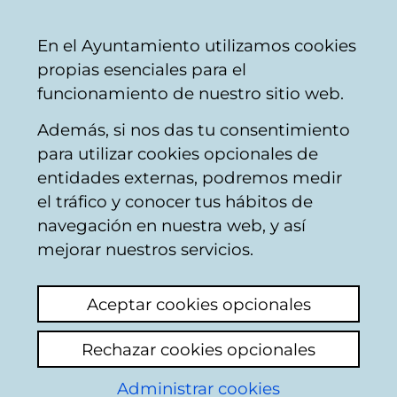
Mairie
Partager
Con
Français
En el Ayuntamiento utilizamos cookies
de
propias esenciales para el
Vitoria-
funcionamiento de nuestro sitio web.
Gasteiz
Además, si nos das tu consentimiento
Organización Administrativa
para utilizar cookies opcionales de
entidades externas, podremos medir
el tráfico y conocer tus hábitos de
Departamentos
navegación en nuestra web, y así
mejorar nuestros servicios.
Los Departamentos son órganos integrados
en la personalidad jurídica única del
Aceptar cookies opcionales
Ayuntamiento que están sometidos a las
normas reglamentarias y de procedimiento
Rechazar cookies opcionales
propias de la Administración Pública.
Administrar cookies