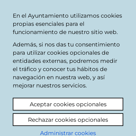
Mairie
Partager
Con
Français
En el Ayuntamiento utilizamos cookies
de
propias esenciales para el
Vitoria-
funcionamiento de nuestro sitio web.
Gasteiz
Además, si nos das tu consentimiento
para utilizar cookies opcionales de
Publicación municipal
entidades externas, podremos medir
el tráfico y conocer tus hábitos de
- UZTARRI; Alboka
navegación en nuestra web, y así
doinuen bilduma
mejorar nuestros servicios.
Aceptar cookies opcionales
Rechazar cookies opcionales
Administrar cookies