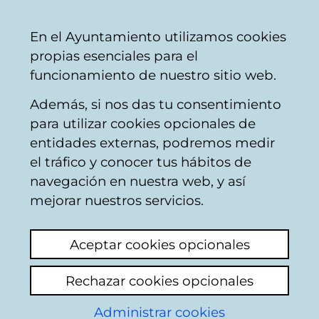
Mairie
Partager
Con
Français
En el Ayuntamiento utilizamos cookies
de
propias esenciales para el
Vitoria-
funcionamiento de nuestro sitio web.
Gasteiz
Además, si nos das tu consentimiento
Hirian hezi
para utilizar cookies opcionales de
entidades externas, podremos medir
el tráfico y conocer tus hábitos de
¡Órdago! El desafío de
navegación en nuestra web, y así
vivir sin drogas
mejorar nuestros servicios.
Aceptar cookies opcionales
Rechazar cookies opcionales
Administrar cookies