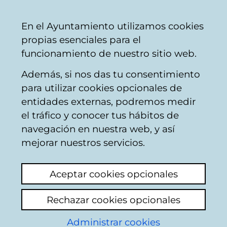
Mairie
Partager
Con
Français
En el Ayuntamiento utilizamos cookies
de
propias esenciales para el
Vitoria-
funcionamiento de nuestro sitio web.
Gasteiz
Además, si nos das tu consentimiento
Hirian hezi
para utilizar cookies opcionales de
entidades externas, podremos medir
el tráfico y conocer tus hábitos de
Osasun Hitzak/
navegación en nuestra web, y así
Palabras Saludables
mejorar nuestros servicios.
Aceptar cookies opcionales
Rechazar cookies opcionales
Administrar cookies