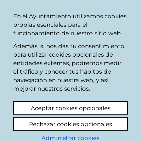
Mairie
Partager
Con
Français
En el Ayuntamiento utilizamos cookies
de
propias esenciales para el
Vitoria-
funcionamiento de nuestro sitio web.
Gasteiz
Además, si nos das tu consentimiento
Catálogo de datos abiertos
para utilizar cookies opcionales de
entidades externas, podremos medir
el tráfico y conocer tus hábitos de
Aves en los parques
navegación en nuestra web, y así
urbanos
mejorar nuestros servicios.
Aceptar cookies opcionales
Descripción
Rechazar cookies opcionales
Relación de aves en los parques urbanos de
Administrar cookies
Arriaga, Florida, Olarizu, Salburúa, Zabalgana