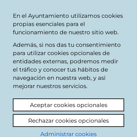
Mairie
Partager
Con
Français
En el Ayuntamiento utilizamos cookies
de
propias esenciales para el
Vitoria-
funcionamiento de nuestro sitio web.
Gasteiz
Además, si nos das tu consentimiento
Calendario de Sesión de Pleno
para utilizar cookies opcionales de
entidades externas, podremos medir
el tráfico y conocer tus hábitos de
Pleno del
navegación en nuestra web, y así
Ayuntamiento
mejorar nuestros servicios.
Aceptar cookies opcionales
28/11/2003
10:00
Rechazar cookies opcionales
Administrar cookies