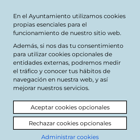
Mairie
Partager
Con
Français
En el Ayuntamiento utilizamos cookies
de
propias esenciales para el
Vitoria-
funcionamiento de nuestro sitio web.
Gasteiz
Además, si nos das tu consentimiento
Calendario de Comisiones de
para utilizar cookies opcionales de
Limpieza y Medio Ambiente
entidades externas, podremos medir
el tráfico y conocer tus hábitos de
navegación en nuestra web, y así
Comisión de Limpieza
mejorar nuestros servicios.
y Medio Ambiente
Aceptar cookies opcionales
12/05/2026
Rechazar cookies opcionales
09:00
Administrar cookies