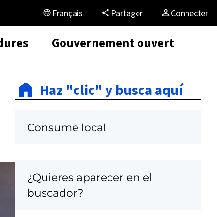
Français
Partager
Connecter
dures
Gouvernement ouvert
Haz "clic" y busca aquí
Consume local
¿Quieres aparecer en el
C
buscador?
a