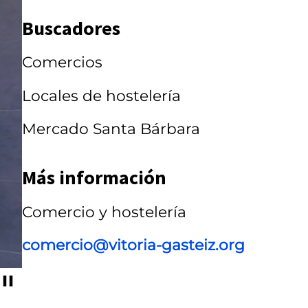
r
Buscadores
r
Comercios
u
s
Locales de hostelería
e
Mercado Santa Bárbara
l
Más información
Comercio y hostelería
comercio@vitoria-gasteiz.org