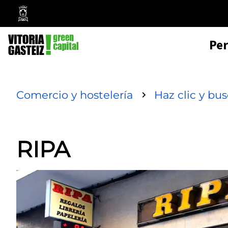
Mairie
de
Pe
Vitoria-
Gasteiz
Comercio y hostelería
Haz clic y bu
RIPA