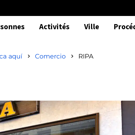
rsonnes
Activités
Ville
Procé
sca aquí
Comercio
RIPA