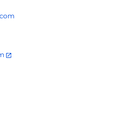
.com
am