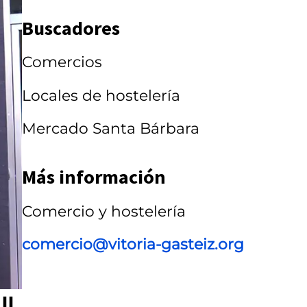
a
Buscadores
r
r
Comercios
u
Locales de hostelería
s
Mercado Santa Bárbara
e
l
Más información
Comercio y hostelería
comercio@vitoria-gasteiz.org