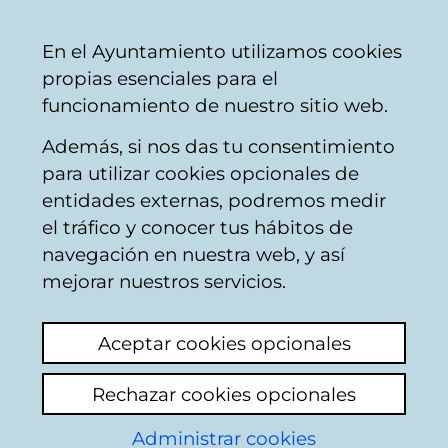
Mairie
Partager
Con
Français
En el Ayuntamiento utilizamos cookies
de
propias esenciales para el
Vitoria-
funcionamiento de nuestro sitio web.
Gasteiz
Además, si nos das tu consentimiento
Hostelería
para utilizar cookies opcionales de
entidades externas, podremos medir
el tráfico y conocer tus hábitos de
Kotarro
navegación en nuestra web, y así
mejorar nuestros servicios.
C
Aceptar cookies opcionales
a
Rechazar cookies opcionales
r
r
Administrar cookies