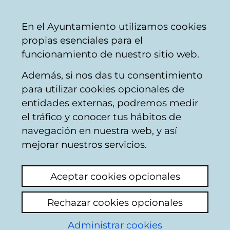
Mairie
Partager
Con
Français
En el Ayuntamiento utilizamos cookies
de
propias esenciales para el
Vitoria-
funcionamiento de nuestro sitio web.
Gasteiz
Además, si nos das tu consentimiento
Hostelería
para utilizar cookies opcionales de
entidades externas, podremos medir
el tráfico y conocer tus hábitos de
Saburdi
navegación en nuestra web, y así
mejorar nuestros servicios.
C
Aceptar cookies opcionales
a
Rechazar cookies opcionales
r
r
Administrar cookies